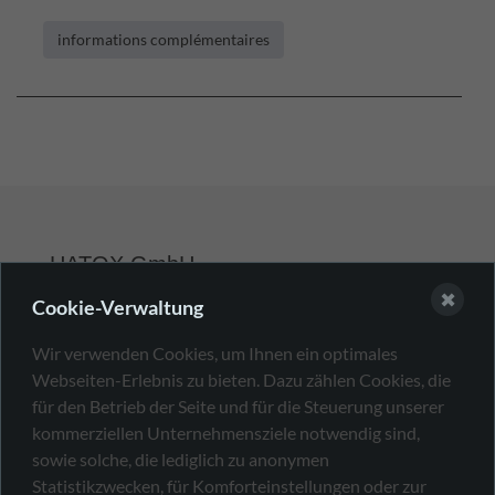
informations complémentaires
HATOX GmbH
✖
Cookie-Verwaltung
+49 7231 13323-0
Wir verwenden Cookies, um Ihnen ein optimales
sales@hatox.com
Webseiten-Erlebnis zu bieten. Dazu zählen Cookies, die
für den Betrieb der Seite und für die Steuerung unserer
Von-Drais-Str. 9
kommerziellen Unternehmensziele notwendig sind,
75217 Birkenfeld
sowie solche, die lediglich zu anonymen
Allemagne
Statistikzwecken, für Komforteinstellungen oder zur