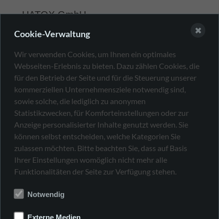
HATOX GmbH
✖
Cookie-Verwaltung
+49 7231 13323-0
Wir verwenden Cookies, um Ihnen ein optimales
sales@hatox.com
Webseiten-Erlebnis zu bieten. Dazu zählen Cookies, die
für den Betrieb der Seite und für die Steuerung unserer
Von-Drais-Str. 9
kommerziellen Unternehmensziele notwendig sind,
75217 Birkenfeld
sowie solche, die lediglich zu anonymen
Germany
Statistikzwecken, für Komforteinstellungen oder zur
Anzeige personalisierter Inhalte genutzt werden. Sie
HATOX - wireless control systems
können selbst entscheiden, welche Kategorien Sie
zulassen möchten. Bitte beachten Sie, dass auf Basis
Mobile hydraulics
Ihrer Einstellungen womöglich nicht mehr alle
Automotive
Funktionalitäten der Seite zur Verfügung stehen.
Industrial
Agricultural technology
Notwendig
Logistics
Robotics
Externe Medien