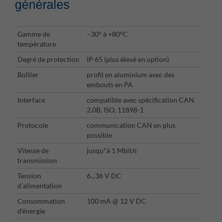
générales
Gamme de
–30° à +80°C
température
Degré de protection
IP 65 (plus élevé en option)
Boîtier
profil en aluminium avec des
embouts en PA
Interface
compatible avec spécification CAN
2.0B, ISO, 11898-1
Protocole
communication CAN en plus
possible
Vitesse de
jusqu*à 1 Mbit/s
transmission
Tension
6...36 V DC
d’alimentation
Consommation
100 mA @ 12 V DC
d’énergie