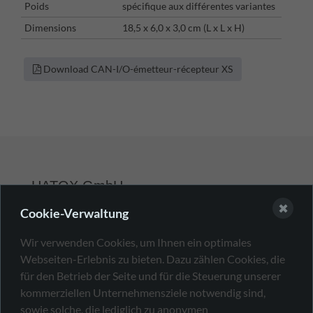
Poids
spécifique aux différentes variantes
Dimensions
18,5 x 6,0 x 3,0 cm (L x L x H)
Download CAN-I/O-émetteur-récepteur XS
HATOX GmbH
✖
Cookie-Verwaltung
+49 7231 13323-0
Wir verwenden Cookies, um Ihnen ein optimales
sales@hatox.com
Webseiten-Erlebnis zu bieten. Dazu zählen Cookies, die
für den Betrieb der Seite und für die Steuerung unserer
Von-Drais-Str. 9
kommerziellen Unternehmensziele notwendig sind,
75217 Birkenfeld
sowie solche, die lediglich zu anonymen
Allemagne