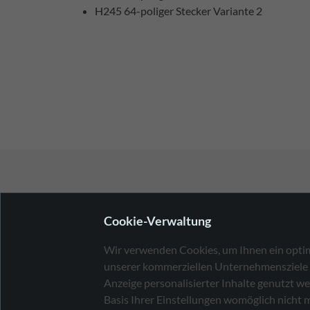
H245 64-poliger Stecker Variante 2
HATOX GmbH
Cookie-Verwaltung
+49 7231 13323-0
Wir verwenden Cookies, um Ihnen ein optima
sales@hatox.com
unserer kommerziellen Unternehmensziele no
Anzeige personalisierter Inhalte genutzt we
Von-Drais-Str. 9
Basis Ihrer Einstellungen womöglich nicht m
75217 Birkenfeld