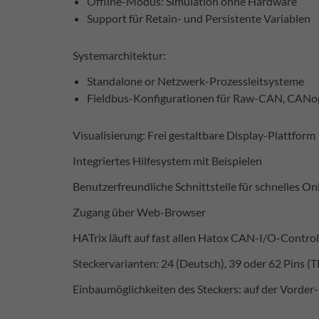
Offline-Modus: Simulation ohne Hardware
Support für Retain- und Persistente Variablen
Systemarchitektur:
Standalone or Netzwerk-Prozessleitsysteme
Fieldbus-Konfigurationen für Raw-CAN, CANo
Visualisierung: Frei gestaltbare Display-Plattform
Integriertes Hilfesystem mit Beispielen
Benutzerfreundliche Schnittstelle für schnelles O
Zugang über Web-Browser
HATrix läuft auf fast allen Hatox CAN-I/O-Control
Steckervarianten: 24 (Deutsch), 39 oder 62 Pins (T
Einbaumöglichkeiten des Steckers: auf der Vorder