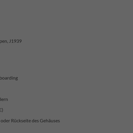
pen, J1939
nboarding
lern
E)
- oder Rückseite des Gehäuses