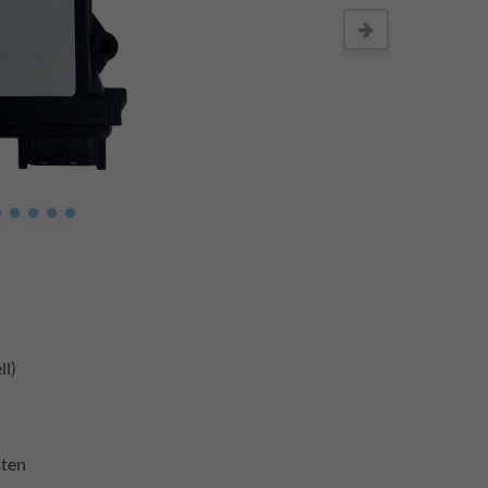
ll)
aten