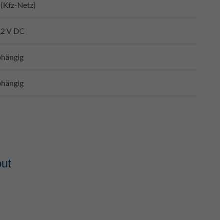
(Kfz-Netz)
12 V DC
bhängig
bhängig
ut