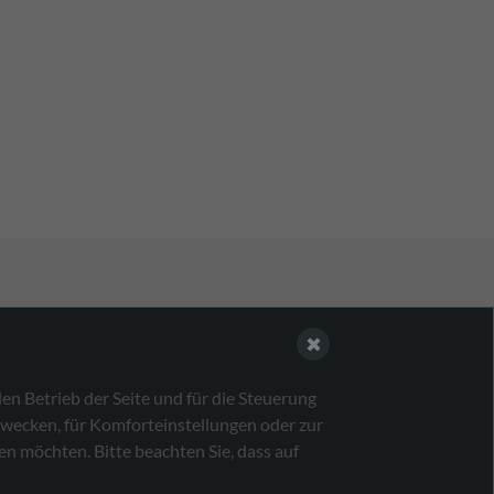
Links
✖
YouTube Channel
en Betrieb der Seite und für die Steuerung
Datenschutz
zwecken, für Komforteinstellungen oder zur
Datenschutz-Einstellungen
en möchten. Bitte beachten Sie, dass auf
Impressum
Sitemap