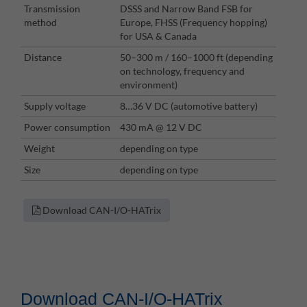
Transmission
DSSS and Narrow Band FSB for
method
Europe, FHSS (Frequency hopping)
for USA & Canada
Distance
50–300 m / 160–1000 ft (depending
on technology, frequency and
environment)
Supply voltage
8…36 V DC (automotive battery)
Power consumption
430 mA @ 12 V DC
Weight
depending on type
Size
depending on type
Download CAN-I/O-HATrix
Download CAN-I/O-HATrix