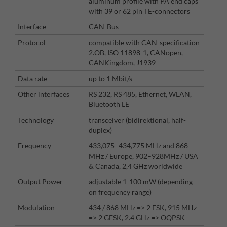
aluminum profile with PA end caps
with 39 or 62 pin TE-connectors
Interface
CAN-Bus
Protocol
compatible with CAN-specification
2.OB, ISO 11898-1, CANopen,
CANKingdom, J1939
Data rate
up to 1 Mbit/s
Other interfaces
RS 232, RS 485, Ethernet, WLAN,
Bluetooth LE
Technology
transceiver (bidirektional, half-
duplex)
Frequency
433,075–434,775 MHz and 868
MHz / Europe, 902–928MHz / USA
& Canada, 2,4 GHz worldwide
Output Power
adjustable 1-100 mW (depending
on frequency range)
Modulation
434 / 868 MHz => 2 FSK, 915 MHz
=> 2 GFSK, 2.4 GHz => OQPSK