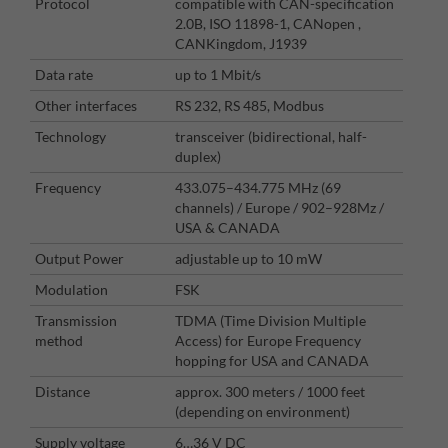
Protocol
compatible with CAN-specification
2.0B, ISO 11898-1, CANopen ,
CANKingdom, J1939
Data rate
up to 1 Mbit/s
Other interfaces
RS 232, RS 485, Modbus
Technology
transceiver (bidirectional, half-
duplex)
Frequency
433.075–434.775 MHz (69
channels) / Europe / 902–928Mz /
USA & CANADA
Output Power
adjustable up to 10 mW
Modulation
FSK
Transmission
TDMA (Time Division Multiple
method
Access) for Europe Frequency
hopping for USA and CANADA
Distance
approx. 300 meters / 1000 feet
(depending on environment)
Supply voltage
6…36 V DC