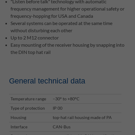
"Listen before talk" technology with automatic
frequency management for higher operational safety or
frequency-hopping for USA and Canada
Several systems can be operated at the same time
without disturbing each other
Up to 2 M12 connector
Easy mounting of the receiver housing by snapping into
the DIN top hat rail
General technical data
Temperature range
–30° to +80°C
Type of protection
IP 00
Housing
top-hat rail housing made of PA
Interface
CAN-Bus