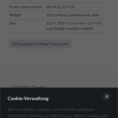
Power consumption
80 mA @ 12 V DC
Weight
102 g without antenna and cable
Size
11.4 × 10.0 × 2.3 cm 4.4 × 3.9 × 0.9
inch (length x width x height)
Download CANtop-Transceiver
HATOX GmbH
✖
Cookie-Verwaltung
+49 7231 13323-0
Wir verwenden Cookies, um Ihnen ein optimales
sales@hatox.com
Webseiten-Erlebnis zu bieten. Dazu zählen Cookies, die